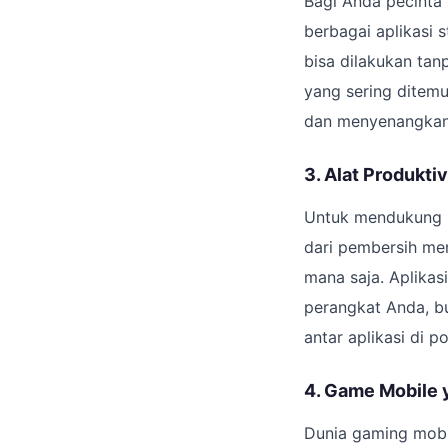
Bagi Anda pecinta 
berbagai aplikasi 
bisa dilakukan tan
yang sering ditemu
dan menyenangkan 
3. Alat Produktiv
Untuk mendukung pe
dari pembersih mem
mana saja. Aplikas
perangkat Anda, b
antar aplikasi di p
4. Game Mobile 
Dunia gaming mobi