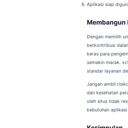
Aplikasi siap digu
Membangun E
Dengan memilih un
berkontribusi dala
keras para pengemb
semakin marak. vc
standar layanan d
Jangan ambil risi
dan kesehatan per
oleh situs tidak r
kebutuhan aplikasi
Kesimpulan