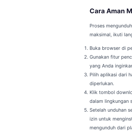
Cara Aman Me
Proses mengunduh 
maksimal, ikuti lan
Buka browser di p
Gunakan fitur penc
yang Anda inginka
Pilih aplikasi dari
diperlukan.
Klik tombol downl
dalam lingkungan s
Setelah unduhan se
izin untuk menginst
mengunduh dari pl