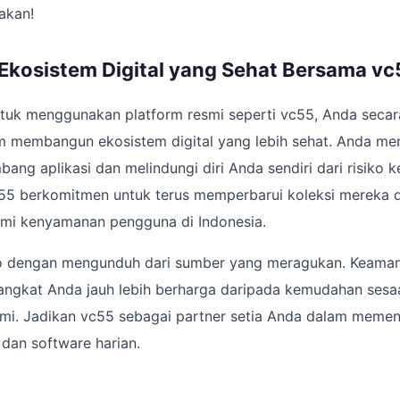
nakan!
kosistem Digital yang Sehat Bersama vc
tuk menggunakan platform resmi seperti vc55, Anda secar
m membangun ekosistem digital yang lebih sehat. Anda men
ang aplikasi dan melindungi diri Anda sendiri dari risiko k
55 berkomitmen untuk terus memperbarui koleksi mereka 
emi kenyamanan pengguna di Indonesia.
ko dengan mengunduh dari sumber yang meragukan. Keaman
angkat Anda jauh lebih berharga daripada kemudahan sesa
esmi. Jadikan vc55 sebagai partner setia Anda dalam memen
 dan software harian.