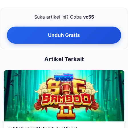
Suka artikel ini? Coba
vc55
Unduh Gratis
Artikel Terkait