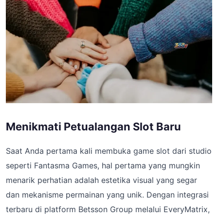
Menikmati Petualangan Slot Baru
Saat Anda pertama kali membuka game slot dari studio
seperti Fantasma Games, hal pertama yang mungkin
menarik perhatian adalah estetika visual yang segar
dan mekanisme permainan yang unik. Dengan integrasi
terbaru di platform Betsson Group melalui EveryMatrix,