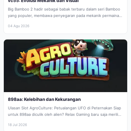
vc55: Evolusi Mekanik dan Visual
Big Bamboo 2 hadir sebagai babak terbaru dalam seri Bamboo
yang populer, membawa penyegaran pada mekanik permainan
serta peningkatan visual...
04 Agu 2026
898aa: Kelebihan dan Kekurangan
Ulasan Slot AgroCulture: Petualangan UFO di Peternakan Siap
untuk 898aa diculik oleh alien? Relax Gaming baru saja merilis
AgroCulture, sebuah...
18 Jul 2026