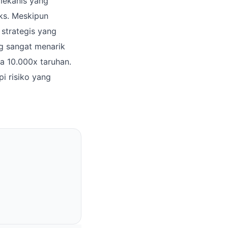
mekanis yang
ks. Meskipun
 strategis yang
ng sangat menarik
a 10.000x taruhan.
i risiko yang