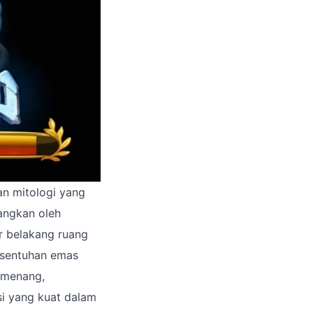
n mitologi yang
angkan oleh
r belakang ruang
 sentuhan emas
 menang,
si yang kuat dalam