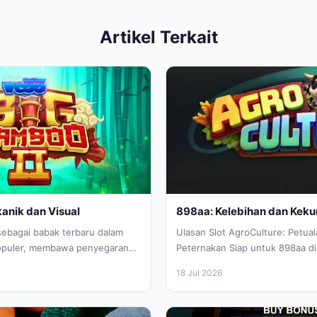
Artikel Terkait
anik dan Visual
898aa: Kelebihan dan Kek
sebagai babak terbaru dalam
Ulasan Slot AgroCulture: Petua
opuler, membawa penyegaran
Peternakan Siap untuk 898aa dic
an serta peningkatan visual...
Relax Gaming baru saja merilis 
18 Jul 2026
sebuah...