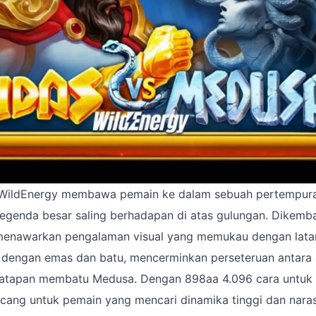
WildEnergy membawa pemain ke dalam sebuah pertempura
legenda besar saling berhadapan di atas gulungan. Dikemb
ni menawarkan pengalaman visual yang memukau dengan lata
 dengan emas dan batu, mencerminkan perseteruan antara
atapan membatu Medusa. Dengan 898aa 4.096 cara untuk
ncang untuk pemain yang mencari dinamika tinggi dan nara