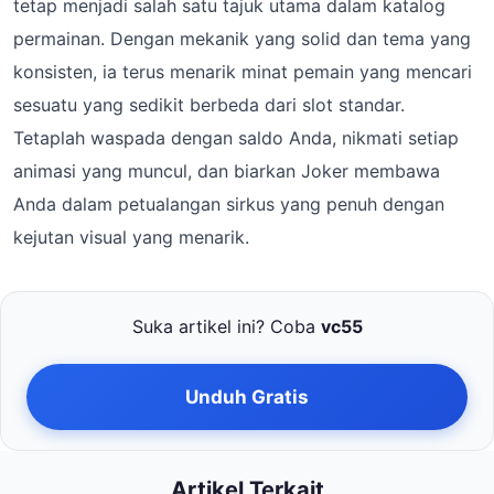
tetap menjadi salah satu tajuk utama dalam katalog
permainan. Dengan mekanik yang solid dan tema yang
konsisten, ia terus menarik minat pemain yang mencari
sesuatu yang sedikit berbeda dari slot standar.
Tetaplah waspada dengan saldo Anda, nikmati setiap
animasi yang muncul, dan biarkan Joker membawa
Anda dalam petualangan sirkus yang penuh dengan
kejutan visual yang menarik.
Suka artikel ini? Coba
vc55
Unduh Gratis
Artikel Terkait