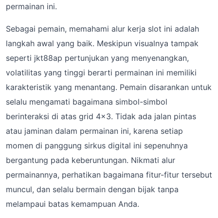
permainan ini.
Sebagai pemain, memahami alur kerja slot ini adalah
langkah awal yang baik. Meskipun visualnya tampak
seperti jkt88ap pertunjukan yang menyenangkan,
volatilitas yang tinggi berarti permainan ini memiliki
karakteristik yang menantang. Pemain disarankan untuk
selalu mengamati bagaimana simbol-simbol
berinteraksi di atas grid 4×3. Tidak ada jalan pintas
atau jaminan dalam permainan ini, karena setiap
momen di panggung sirkus digital ini sepenuhnya
bergantung pada keberuntungan. Nikmati alur
permainannya, perhatikan bagaimana fitur-fitur tersebut
muncul, dan selalu bermain dengan bijak tanpa
melampaui batas kemampuan Anda.